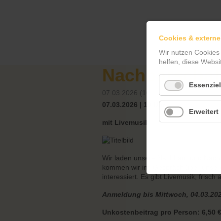
Cookies & externe
Wir nutzen Cookies
helfen, diese Websi
Nachbarschaf
Essenziel
07.03.2026 (10:00:00)
07.03.2026 | 10 Uhr
Erweitert
mit Livemusik
Wir laden unsere Nachbarn und Nach
kommen wir ins Gespräch über unseren
interessiert. Es gibt Livemusik, frisc
Anmeldung bis Mittwoch, 04.03.202
Unkostenbeitrag pro Person: 6,50 