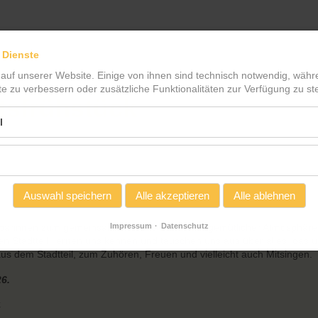
 Dienste
 auf unserer Website. Einige von ihnen sind technisch notwendig, wäh
te zu verbessern oder zusätzliche Funktionalitäten zur Verfügung zu ste
tsfrühstück
l
Auswahl speichern
Alle akzeptieren
Alle ablehnen
barinnen zum gemeinsamen Frühstück ein. In gemütlicher Atmosphäre
Impressum
Datenschutz
 Stadtteil, lernen uns kennen und tauschen uns aus über alles, das 
h aus dem Stadtteil, zum Zuhören, Freuen und vielleicht auch Mitsingen.
6.
€