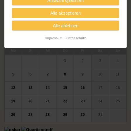
Auswahl speichern
Jeden Donnerstag von 9.15 bis 12.15 Uhr. Ohne Anmeldung.
Alle akzeptieren
Ein Angebot des Grundbildungszentrums der VHS Potsdam.
Alle ablehnen
Veranstaltungskalender
Impressum
Datenschutz
<
Januar 2026
>
ntag
enstag
ttwoch
nnerstag
eitag
mstag
nntag
Mo
Di
Mi
Do
Fr
Sa
So
1
2
3
4
5
6
7
8
9
10
11
12
13
14
15
16
17
18
19
20
21
22
23
24
25
26
27
28
29
30
31