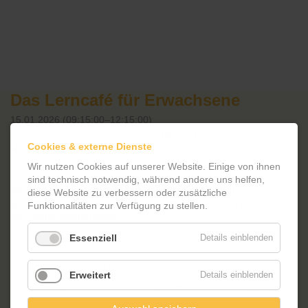
Das Lerncafé für Erwachsene
15.01.2026 (09:15:00–12:15:00)
immer donnerstags 09:15-12:15 Uhr im Friedrich-Reinsch-
Cookies & externe Dienste
Haus
Wir nutzen Cookies auf unserer Website. Einige von ihnen
hier ist ein Video über Ehrenamtliche in Lerncafé:
sind technisch notwendig, während andere uns helfen,
https://vhs-ehrenamtsportal.de/wissen/alphabetisierung-
diese Website zu verbessern oder zusätzliche
grundbildung/ehrenamtliche-einsatzfelder-in-der-
Funktionalitäten zur Verfügung zu stellen.
grundbildung/lerncafe
Essenziell
Details einblenden
Kostenfreies Lerncafé für Erwachsene:
Erweitert
Details einblenden
Lernen Sie bei uns Lesen, Schreiben, Rechnen und Umgang mit
dem Computer.