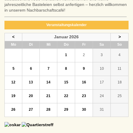
jahreszeitliche Basteleien selbst anfertigen – herzlich willkommen
in unserem Nachbarschaftscafé!
Veranstaltungskalender
<
Januar 2026
>
ntag
enstag
ttwoch
nnerstag
eitag
mstag
nntag
Mo
Di
Mi
Do
Fr
Sa
So
1
2
3
4
5
6
7
8
9
10
11
12
13
14
15
16
17
18
19
20
21
22
23
24
25
26
27
28
29
30
31