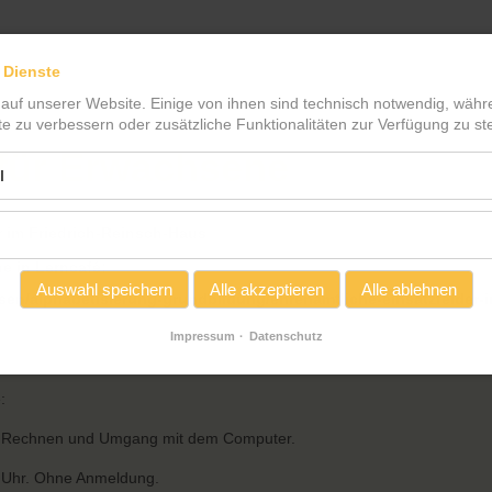
 Dienste
 auf unserer Website. Einige von ihnen sind technisch notwendig, wäh
te zu verbessern oder zusätzliche Funktionalitäten zur Verfügung zu ste
 für Erwachsene
l
 im Friedrich-Reinsch-Haus
he in Lerncafé:
Auswahl speichern
Alle akzeptieren
Alle ablehnen
sen/alphabetisierung-grundbildung/ehrenamtliche-einsatzfelder-i
Impressum
Datenschutz
:
n, Rechnen und Umgang mit dem Computer.
5 Uhr. Ohne Anmeldung.