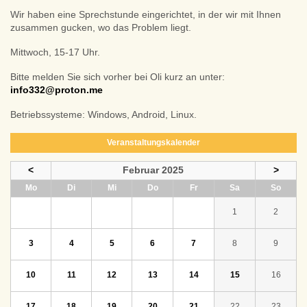
Wir haben eine Sprechstunde eingerichtet, in der wir mit Ihnen
zusammen gucken, wo das Problem liegt.
Mittwoch, 15-17 Uhr.
Bitte melden Sie sich vorher bei Oli kurz an unter:
info332@proton.me
Betriebssysteme: Windows, Android, Linux.
Veranstaltungskalender
<
Februar 2025
>
ntag
enstag
ttwoch
nnerstag
eitag
mstag
nntag
Mo
Di
Mi
Do
Fr
Sa
So
1
2
3
4
5
6
7
8
9
10
11
12
13
14
15
16
17
18
19
20
21
22
23