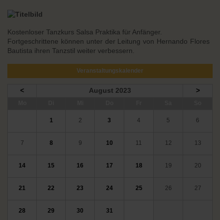
Kostenloser Tanzkurs Salsa Praktika für Anfänger.
Fortgeschrittene können unter der Leitung von Hernando Flores
Bautista ihren Tanzstil weiter verbessern.
Veranstaltungskalender
<
August 2023
>
ntag
enstag
ttwoch
nnerstag
eitag
mstag
nntag
Mo
Di
Mi
Do
Fr
Sa
So
1
2
3
4
5
6
7
8
9
10
11
12
13
14
15
16
17
18
19
20
21
22
23
24
25
26
27
28
29
30
31