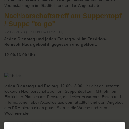
Ostern und Weihnachten und die gemeinsame Teilnahme an
Veranstaltungen im Stadtteil runden das Angebot ab.
Nachbarschaftstreff am Suppentopf
/ Suppe "to go"
22.08.2023 (12:00:00–11:59:00)
Jeden Dienstag und jeden Freitag wird im Friedrich-
Reinsch-Haus gekocht, gegessen und geklönt.
12:00-13:00 Uhr
jeden Dienstag
und Freitag
12.00-13.00 Uhr gibt es unseren
leckeren Nachbarschaftstreff am Suppentopf zum Mitnehmen.
Ein kleiner Plausch am Fenster, ein leckeres warmes Essen und
Informationen über Aktuelles aus dem Stadtteil und dem Angebot
des FRH bieten einen guten Start in die Woche und zum
Wochenende.
Wir bitten um eine Spende zur Deckung der Kosten für die