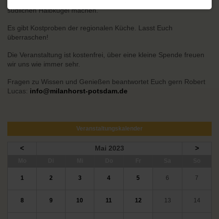
Neuseeland berichtet, soll Euch Lust auf einen Besuch der
südlichen Halbkugel machen.
Es gibt Kostproben der regionalen Küche. Lasst Euch
überraschen!
Die Veranstaltung ist kostenfrei, über eine kleine Spende freuen
wir uns wie immer sehr.
Fragen zu Wissen und Genießen beantwortet Euch gern Robert
Lucas:
info@milanhorst-potsdam.de
Veranstaltungskalender
<
Mai 2023
>
ntag
enstag
ttwoch
nnerstag
eitag
mstag
nntag
Mo
Di
Mi
Do
Fr
Sa
So
1
2
3
4
5
6
7
8
9
10
11
12
13
14