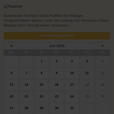
Kostenloser Tanzkurs Salsa Praktika für Anfänger.
Fortgeschrittene können unter der Leitung von Hernando Flores
Bautista ihren Tanzstil weiter verbessern.
Veranstaltungskalender
<
Juli 2026
>
ntag
enstag
ttwoch
nnerstag
eitag
mstag
nntag
Mo
Di
Mi
Do
Fr
Sa
So
1
2
3
4
5
6
7
8
9
10
11
12
13
14
15
16
17
18
19
20
21
22
23
24
25
26
27
28
29
30
31