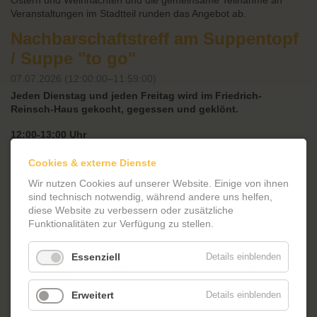
Ostern und Weihnachten und die gemeinsame Teilnahme an
Veranstaltungen im Stadtteil runden das Angebot ab.
Nachbarschaftstreff am Suppentopf
/ Suppe "to go"
07.07.2026 (12:00:00–11:59:00)
Jeden Dienstag und jeden Freitag wird im Friedrich-
Reinsch-Haus gekocht, gegessen und geklönt.
12:00-13:00 Uhr
Cookies & externe Dienste
Wir nutzen Cookies auf unserer Website. Einige von ihnen
sind technisch notwendig, während andere uns helfen,
diese Website zu verbessern oder zusätzliche
jeden Dienstag
und Freitag
12.00-13.00 Uhr gibt es unseren
Funktionalitäten zur Verfügung zu stellen.
leckeren Nachbarschaftstreff am Suppentopf zum Mitnehmen.
Ein kleiner Plausch am Fenster, ein leckeres warmes Essen und
Informationen über Aktuelles aus dem Stadtteil und dem Angebot
Essenziell
Details einblenden
des FRH bieten einen guten Start in die Woche und zum
Wochenende.
Erweitert
Details einblenden
Wir bitten um eine Spende zur Deckung der Kosten für die