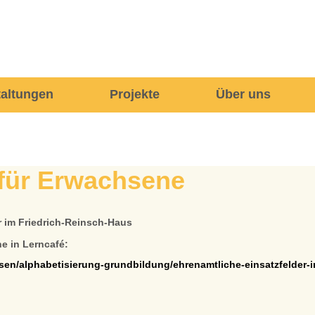
taltungen
Projekte
Über uns
 für Erwachsene
 im Friedrich-Reinsch-Haus
he in Lerncafé:
sen/alphabetisierung-grundbildung/ehrenamtliche-einsatzfelder-i