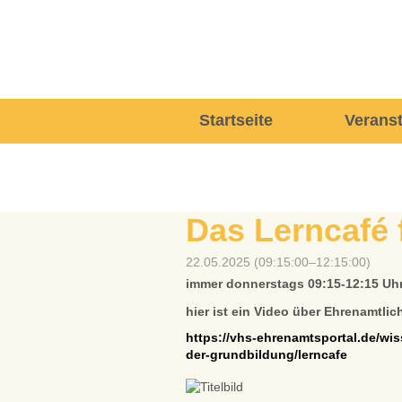
Navigation
Startseite
Verans
überspringen
Das Lerncafé
22.05.2025 (09:15:00–12:15:00)
immer donnerstags 09:15-12:15 Uhr
hier ist ein Video über Ehrenamtlic
https://vhs-ehrenamtsportal.de/wis
der-grundbildung/lerncafe