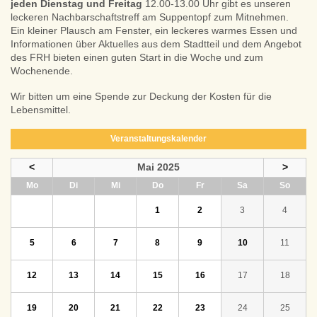
jeden Dienstag
und Freitag
12.00-13.00 Uhr gibt es unseren
leckeren Nachbarschaftstreff am Suppentopf zum Mitnehmen.
Ein kleiner Plausch am Fenster, ein leckeres warmes Essen und
Informationen über Aktuelles aus dem Stadtteil und dem Angebot
des FRH bieten einen guten Start in die Woche und zum
Wochenende.
Wir bitten um eine Spende zur Deckung der Kosten für die
Lebensmittel.
Veranstaltungskalender
<
Mai 2025
>
ntag
enstag
ttwoch
nnerstag
eitag
mstag
nntag
Mo
Di
Mi
Do
Fr
Sa
So
1
2
3
4
5
6
7
8
9
10
11
12
13
14
15
16
17
18
19
20
21
22
23
24
25