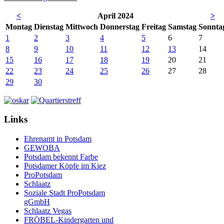
<
April 2024
>
Mo
ntag
Di
enstag
Mi
ttwoch
Do
nnerstag
Fr
eitag
Sa
mstag
So
nnta
1
2
3
4
5
6
7
8
9
10
11
12
13
14
15
16
17
18
19
20
21
22
23
24
25
26
27
28
29
30
Links
Ehrenamt in Potsdam
GEWOBA
Potsdam bekennt Farbe
Potsdamer Köpfe im Kiez
ProPotsdam
Schlaatz
Soziale Stadt ProPotsdam
gGmbH
Schlaatz Vegas
FRÖBEL-Kindergarten und