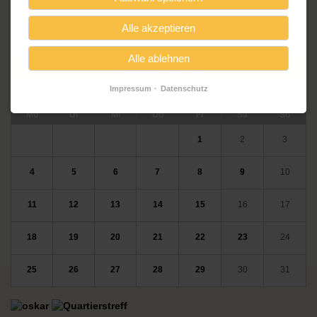
Wochenende.
Wir bitten um eine Spende zur Deckung der Kosten für die
Alle akzeptieren
Lebensmittel.
Alle ablehnen
Veranstaltungskalender
Impressum
Datenschutz
<
März 2024
>
ntag
enstag
ttwoch
nnerstag
eitag
mstag
nntag
Mo
Di
Mi
Do
Fr
Sa
So
1
2
3
4
5
6
7
8
9
10
11
12
13
14
15
16
17
18
19
20
21
22
23
24
25
26
27
28
29
30
31