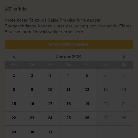
Kostenloser Tanzkurs Salsa Praktika für Anfänger.
Fortgeschrittene können unter der Leitung von Hernando Flores
Bautista ihren Tanzstil weiter verbessern.
Veranstaltungskalender
<
Januar 2024
>
ntag
enstag
ttwoch
nnerstag
eitag
mstag
nntag
Mo
Di
Mi
Do
Fr
Sa
So
1
2
3
4
5
6
7
8
9
10
11
12
13
14
15
16
17
18
19
20
21
22
23
24
25
26
27
28
29
30
31