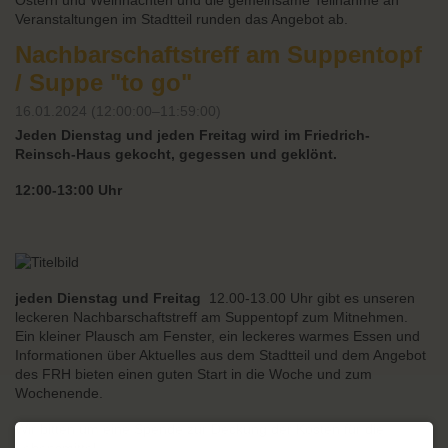
Ostern und Weihnachten und die gemeinsame Teilnahme an
Veranstaltungen im Stadtteil runden das Angebot ab.
Nachbarschaftstreff am Suppentopf
/ Suppe "to go"
16.01.2024 (12:00:00–11:59:00)
Jeden Dienstag und jeden Freitag wird im Friedrich-
Reinsch-Haus gekocht, gegessen und geklönt.
12:00-13:00 Uhr
jeden Dienstag
und Freitag
12.00-13.00 Uhr gibt es unseren
leckeren Nachbarschaftstreff am Suppentopf zum Mitnehmen.
Ein kleiner Plausch am Fenster, ein leckeres warmes Essen und
Informationen über Aktuelles aus dem Stadtteil und dem Angebot
des FRH bieten einen guten Start in die Woche und zum
Wochenende.
Wir bitten um eine Spende zur Deckung der Kosten für die