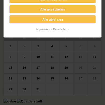
Wochenende.
Wir bitten um eine Spende zur Deckung der Kosten für die
Alle akzeptieren
Lebensmittel.
Alle ablehnen
Veranstaltungskalender
Impressum
Datenschutz
<
Januar 2024
>
ntag
enstag
ttwoch
nnerstag
eitag
mstag
nntag
Mo
Di
Mi
Do
Fr
Sa
So
1
2
3
4
5
6
7
8
9
10
11
12
13
14
15
16
17
18
19
20
21
22
23
24
25
26
27
28
29
30
31