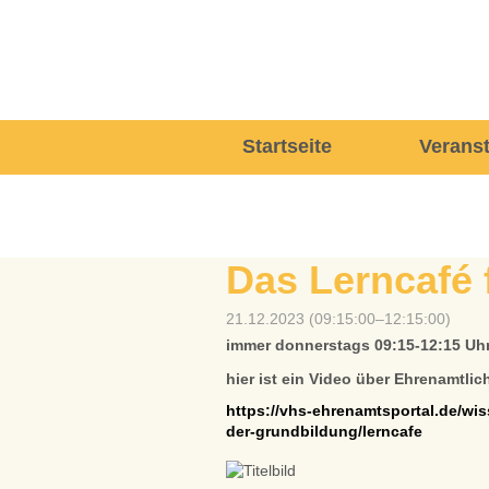
Navigation
Startseite
Verans
überspringen
Das Lerncafé
21.12.2023 (09:15:00–12:15:00)
immer donnerstags 09:15-12:15 Uhr
hier ist ein Video über Ehrenamtlic
https://vhs-ehrenamtsportal.de/wis
der-grundbildung/lerncafe