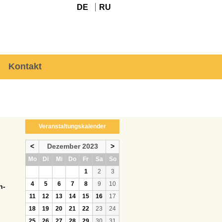
DE
RU
Kontakt
Veranstaltungskalender
<
Dezember 2023
>
ntag
enstag
ttwoch
nnerstag
eitag
mstag
nntag
Mo
Di
Mi
Do
Fr
Sa
So
1
2
3
4
5
6
7
8
9
10
n-
11
12
13
14
15
16
17
18
19
20
21
22
23
24
25
26
27
28
29
30
31