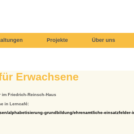
taltungen
Projekte
Über uns
 für Erwachsene
 im Friedrich-Reinsch-Haus
he in Lerncafé:
sen/alphabetisierung-grundbildung/ehrenamtliche-einsatzfelder-i