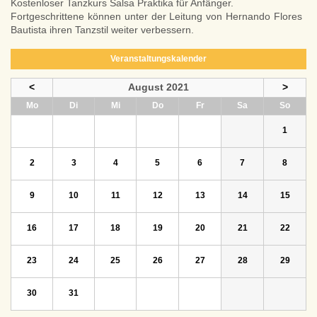
Kostenloser Tanzkurs Salsa Praktika für Anfänger.
Fortgeschrittene können unter der Leitung von Hernando Flores
Bautista ihren Tanzstil weiter verbessern.
Veranstaltungskalender
<
August 2021
>
ntag
enstag
ttwoch
nnerstag
eitag
mstag
nntag
Mo
Di
Mi
Do
Fr
Sa
So
1
2
3
4
5
6
7
8
9
10
11
12
13
14
15
16
17
18
19
20
21
22
23
24
25
26
27
28
29
30
31