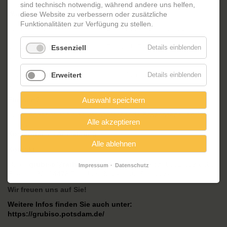
sind technisch notwendig, während andere uns helfen,
Wann und wo?
diese Website zu verbessern oder zusätzliche
Funktionalitäten zur Verfügung zu stellen.
Dienstag 16:00 - 19:00 Uhr im Bürgerhaus, Schilfhof 28
Mittwoch 16:00 - 19:00 Uhr im Friedrich-Reinsch-Haus,
Essenziell
Details einblenden
Milanhorst 9
Donnerstag 9:00 - 12:00 Uhr im Friedrich-Reinsch-Haus,
Erweitert
Details einblenden
Milanhorst 9
Für wen?
Auswahl speichern
Unser Angebot ist für deutschsprechende Erwachsene (ab 16
Alle akzeptieren
Jahren)
Kostenfrei
mit
Anmeldung
Alle ablehnen
Kontakt:
eMail:
grubiso@rathaus.potsdam.de
, Telefon: 0331 289-6285
Impressum
Datenschutz
Erlenhof 32, 14478 Potsdam (Marktplatz Schlaatz)
Wir freuen uns auf Sie!
Weitere Infos finden Sie auch unter:
https://grubiso.potsdam.de/