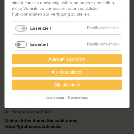
sind technisch notwendig, während andere uns helfen,
Wann und wo?
diese Website zu verbessern oder zusätzliche
Funktionalitäten zur Verfügung zu stellen.
Dienstag 16:00 - 19:00 Uhr im Bürgerhaus, Schilfhof 28
Mittwoch 16:00 - 19:00 Uhr im Friedrich-Reinsch-Haus,
Essenziell
Details einblenden
Milanhorst 9
Donnerstag 9:00 - 12:00 Uhr im Friedrich-Reinsch-Haus,
Erweitert
Details einblenden
Milanhorst 9
Für wen?
Auswahl speichern
Unser Angebot ist für deutschsprechende Erwachsene (ab 16
Alle akzeptieren
Jahren)
Kostenfrei
mit
Anmeldung
Alle ablehnen
Kontakt:
eMail:
grubiso@rathaus.potsdam.de
, Telefon: 0331 289-6285
Impressum
Datenschutz
Erlenhof 32, 14478 Potsdam (Marktplatz Schlaatz)
Wir freuen uns auf Sie!
Weitere Infos finden Sie auch unter:
https://grubiso.potsdam.de/