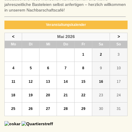
jahreszeitliche Basteleien selbst anfertigen – herzlich willkommen
in unserem Nachbarschaftscafé!
Veranstaltungskalender
<
Mai 2026
>
ntag
enstag
ttwoch
nnerstag
eitag
mstag
nntag
Mo
Di
Mi
Do
Fr
Sa
So
1
2
3
4
5
6
7
8
9
10
11
12
13
14
15
16
17
18
19
20
21
22
23
24
25
26
27
28
29
30
31