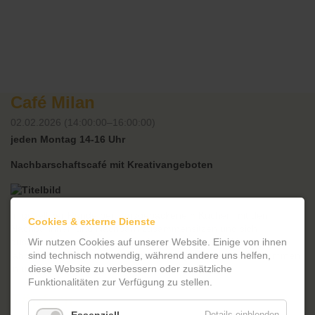
Café Milan
02.02.2026 (14:00:00–16:00:00)
jeden Montag 14-16 Uhr
Nachbarschaftscafé mit Kreativangeboten
In geselliger Runde bei hausgebackenem Kuchen mit den
Cookies & externe Dienste
Nachbarinnen und Nachbarn zusammensitzen und sich
austauschen, neue Menschen kennenlernen und kleine
Wir nutzen Cookies auf unserer Website. Einige von ihnen
jahreszeitliche Basteleien selbst anfertigen – herzlich willkommen
sind technisch notwendig, während andere uns helfen,
in unserem Nachbarschaftscafé!
diese Website zu verbessern oder zusätzliche
Funktionalitäten zur Verfügung zu stellen.
Töpfern
Details einblenden