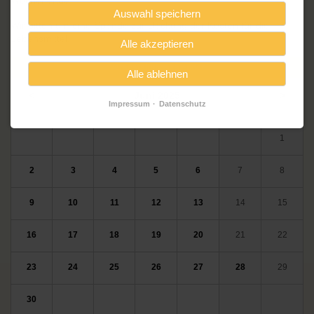
Wochenende.
Auswahl speichern
Wir bitten um eine Spende zur Deckung der Kosten für die
Lebensmittel.
Alle akzeptieren
Veranstaltungskalender
Alle ablehnen
<
Juni 2025
>
Impressum
Datenschutz
ntag
enstag
ttwoch
nnerstag
eitag
mstag
nntag
Mo
Di
Mi
Do
Fr
Sa
So
1
2
3
4
5
6
7
8
9
10
11
12
13
14
15
16
17
18
19
20
21
22
23
24
25
26
27
28
29
30