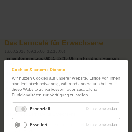
Das Lerncafé für Erwachsene
13.03.2025 (09:15:00–12:15:00)
immer donnerstags 09:15-12:15 Uhr im Friedrich-Reinsch-
Haus
Cookies & externe Dienste
hier ist ein Video über Ehrenamtliche in Lerncafé:
Wir nutzen Cookies auf unserer Website. Einige von ihnen
https://vhs-ehrenamtsportal.de/wissen/alphabetisierung-
sind technisch notwendig, während andere uns helfen,
grundbildung/ehrenamtliche-einsatzfelder-in-der-
diese Website zu verbessern oder zusätzliche
grundbildung/lerncafe
Funktionalitäten zur Verfügung zu stellen.
Essenziell
Details einblenden
Kostenfreies Lerncafé für Erwachsene:
Lernen Sie bei uns Lesen, Schreiben, Rechnen und Umgang mit
Erweitert
Details einblenden
dem Computer.