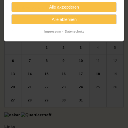
Alle akzeptieren
Unkostenbeitrag pro Person: 6,50 €
Alle ablehnen
Veranstaltungskalender
<
Januar 2025
>
Impressum
Datenschutz
ntag
enstag
ttwoch
nnerstag
eitag
mstag
nntag
Mo
Di
Mi
Do
Fr
Sa
So
1
2
3
4
5
6
7
8
9
10
11
12
13
14
15
16
17
18
19
20
21
22
23
24
25
26
27
28
29
30
31
Links