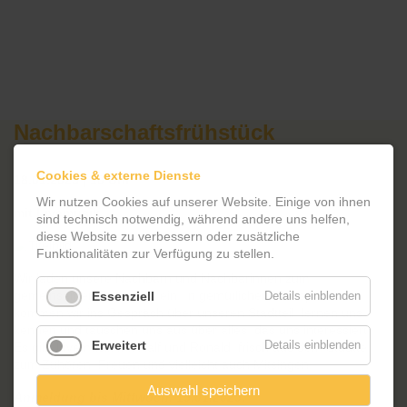
Nachbarschaftsfrühstück
18.01.2025 (10:00:00)
Cookies & externe Dienste
18.01.2025 | 10 Uhr
Wir nutzen Cookies auf unserer Website. Einige von ihnen
mit Livemusik
sind technisch notwendig, während andere uns helfen,
diese Website zu verbessern oder zusätzliche
Funktionalitäten zur Verfügung zu stellen.
Wir laden unsere Nachbarn und Nachbarinnen zum
gemeinsamen Frühstück ein. In gemütlicher Atmosphäre
Essenziell
Details einblenden
kommen wir ins Gespräch über unseren Stadtteil, lernen uns
kennen und tauschen uns aus über alles, das uns interessiert.
Erweitert
Details einblenden
Es gibt Livemusik mit Ralf und Ronald, frisch aus dem Stadtteil,
zum Zuhören, Freuen und vielleicht auch Mitsingen.
Auswahl speichern
Anmeldung bis Mittwoch, 15.01.2025.