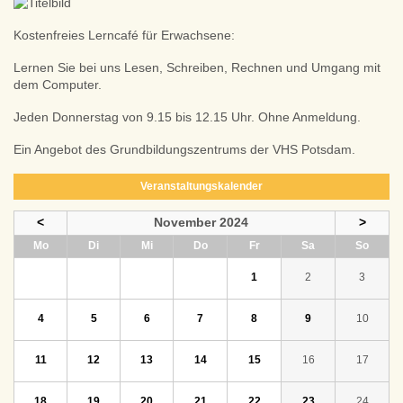
Kostenfreies Lerncafé für Erwachsene:
Lernen Sie bei uns Lesen, Schreiben, Rechnen und Umgang mit
dem Computer.
Jeden Donnerstag von 9.15 bis 12.15 Uhr. Ohne Anmeldung.
Ein Angebot des Grundbildungszentrums der VHS Potsdam.
Veranstaltungskalender
<
November 2024
>
ntag
enstag
ttwoch
nnerstag
eitag
mstag
nntag
Mo
Di
Mi
Do
Fr
Sa
So
1
2
3
4
5
6
7
8
9
10
11
12
13
14
15
16
17
18
19
20
21
22
23
24