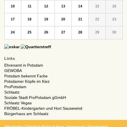
10
11
12
13
14
15
16
17
18
19
20
21
22
23
24
25
26
27
28
29
30
Links
Ehrenamt in Potsdam
GEWOBA
Potsdam bekennt Farbe
Potsdamer Köpfe im Kiez
ProPotsdam
Schlaatz
Soziale Stadt ProPotsdam gGmbH
Schlaatz Vegas
FRÖBEL-Kindergarten und Hort Sausewind
Bürgerhaus am Schlaatz
Alle Inhalte ©
Friedrich Reinsch Haus
|
Impressum
|
Datenschutz