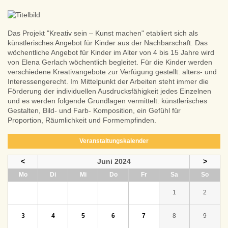
Das Projekt "Kreativ sein – Kunst machen" etabliert sich als
künstlerisches Angebot für Kinder aus der Nachbarschaft. Das
wöchentliche Angebot für Kinder im Alter von 4 bis 15 Jahre wird
von Elena Gerlach wöchentlich begleitet. Für die Kinder werden
verschiedene Kreativangebote zur Verfügung gestellt: alters- und
Interessengerecht. Im Mittelpunkt der Arbeiten steht immer die
Förderung der individuellen Ausdrucksfähigkeit jedes Einzelnen
und es werden folgende Grundlagen vermittelt: künstlerisches
Gestalten, Bild- und Farb- Komposition, ein Gefühl für
Proportion, Räumlichkeit und Formempfinden.
Veranstaltungskalender
<
Juni 2024
>
ntag
enstag
ttwoch
nnerstag
eitag
mstag
nntag
Mo
Di
Mi
Do
Fr
Sa
So
1
2
3
4
5
6
7
8
9