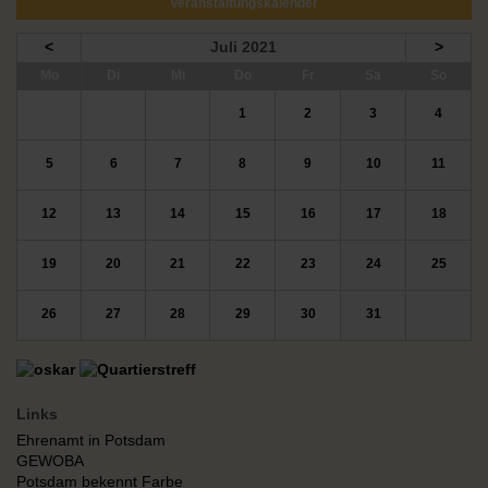
Veranstaltungskalender
<
Juli 2021
>
ntag
enstag
ttwoch
nnerstag
eitag
mstag
nntag
Mo
Di
Mi
Do
Fr
Sa
So
1
2
3
4
5
6
7
8
9
10
11
12
13
14
15
16
17
18
19
20
21
22
23
24
25
26
27
28
29
30
31
Links
Ehrenamt in Potsdam
GEWOBA
Potsdam bekennt Farbe