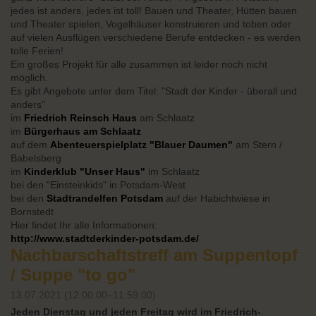
jedes ist anders, jedes ist toll! Bauen und Theater, Hütten bauen
und Theater spielen, Vogelhäuser konstruieren und toben oder
auf vielen Ausflügen verschiedene Berufe entdecken - es werden
tolle Ferien!
Ein großes Projekt für alle zusammen ist leider noch nicht
möglich.
Es gibt Angebote unter dem Titel: "Stadt der Kinder - überall und
anders"
im
Friedrich Reinsch Haus
am Schlaatz
im
Bürgerhaus am Schlaatz
auf dem
Abenteuerspielplatz "Blauer Daumen"
am Stern /
Babelsberg
im
Kinderklub "Unser Haus"
im Schlaatz
bei den "Einsteinkids" in Potsdam-West
bei den
Stadtrandelfen Potsdam
auf der Habichtwiese in
Bornstedt
Hier findet Ihr alle Informationen:
http://www.stadtderkinder-potsdam.de/
Nachbarschaftstreff am Suppentopf
/ Suppe "to go"
13.07.2021 (12:00:00–11:59:00)
Jeden Dienstag und jeden Freitag wird im Friedrich-