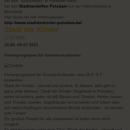
bei den "Einsteinkids" in Potsdam-West
bei den
Stadtrandelfen Potsdam
auf der Habichtwiese in
Bornstedt
Hier findet Ihr alle Informationen:
http://www.stadtderkinder-potsdam.de/
Stadt der Kinder
12.07.2021
28.06.-09.07.2021
Ferienprogramm für Grundschulkinder
Ferienprogramm für Grundschulkinder vom 28.6.-9.7. -
kostenfrei.
Stadt der Kinder - überall und anders. In diesem Jahr gibt es
ganz viele kleinere "Stadt der Kinder-"Angebote in Potsdam,
jedes ist anders, jedes ist toll! Bauen und Theater, Hütten bauen
und Theater spielen, Vogelhäuser konstruieren und toben oder
auf vielen Ausflügen verschiedene Berufe entdecken - es werden
tolle Ferien!
Ein großes Projekt für alle zusammen ist leider noch nicht
möglich.
Es gibt Angebote unter dem Titel: "Stadt der Kinder - überall und