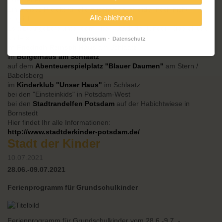
tolle Ferien!
Ein großes Projekt für alle zusammen ist leider noch nicht
Alle ablehnen
möglich.
Es gibt Angebote unter dem Titel: "Stadt der Kinder - überall und
anders"
Impressum
Datenschutz
im
Friedrich Reinsch Haus
am Schlaatz
im
Bürgerhaus am Schlaatz
auf dem
Abenteuerspielplatz "Blauer Daumen"
am Stern /
Babelsberg
im
Kinderklub "Unser Haus"
im Schlaatz
bei den "Einsteinkids" in Potsdam-West
bei den
Stadtrandelfen Potsdam
auf der Habichtwiese in
Bornstedt
Hier findet Ihr alle Informationen:
http://www.stadtderkinder-potsdam.de/
Stadt der Kinder
10.07.2021
28.06.-09.07.2021
Ferienprogramm für Grundschulkinder
Ferienprogramm für Grundschulkinder vom 28.6.-9.7. -