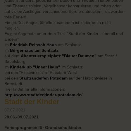
jedes ist anders, jedes ist toll! Bauen und Theater, Hütten bauen
und Theater spielen, Vogelhäuser konstruieren und toben oder
auf vielen Ausflügen verschiedene Berufe entdecken - es werden
tolle Ferien!
Ein großes Projekt für alle zusammen ist leider noch nicht
möglich.
Es gibt Angebote unter dem Titel: "Stadt der Kinder - überall und
anders"
im
Friedrich Reinsch Haus
am Schlaatz
im
Bürgerhaus am Schlaatz
auf dem
Abenteuerspielplatz "Blauer Daumen"
am Stern /
Babelsberg
im
Kinderklub "Unser Haus"
im Schlaatz
bei den "Einsteinkids" in Potsdam-West
bei den
Stadtrandelfen Potsdam
auf der Habichtwiese in
Bornstedt
Hier findet Ihr alle Informationen:
http://www.stadtderkinder-potsdam.de/
Stadt der Kinder
07.07.2021
28.06.-09.07.2021
Ferienprogramm für Grundschulkinder