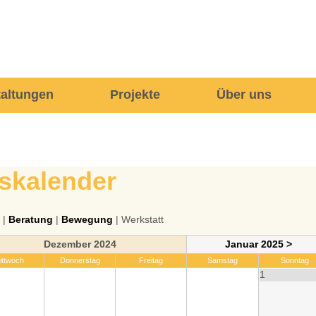
taltungen
Projekte
Über uns
skalender
|
Beratung
|
Bewegung
| Werkstatt
Dezember 2024
Januar 2025 >
ittwoch
Donnerstag
Freitag
Samstag
Sonntag
1