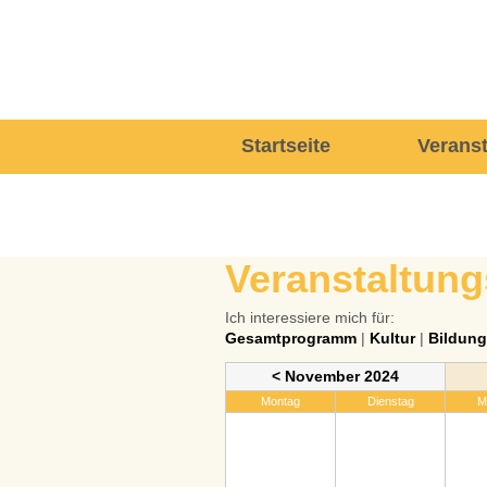
Navigation
Startseite
Verans
überspringen
Veranstaltung
Ich interessiere mich für:
Gesamtprogramm
|
Kultur
|
Bildung
< November 2024
Montag
Dienstag
M