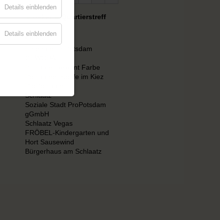
Details einblenden
Details einblenden
Links
Ehrenamt in Potsdam
GEWOBA
Potsdam bekennt Farbe
Potsdamer Köpfe im Kiez
ProPotsdam
Schlaatz
Soziale Stadt ProPotsdam
gGmbH
Schlaatz Vegas
FRÖBEL-Kindergarten und
Hort Sausewind
Bürgerhaus am Schlaatz