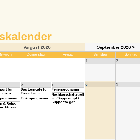
skalender
August 2026
September 2026 >
ittwoch
Donnerstag
Freitag
Samstag
Sonntag
1
2
6
7
8
9
port für
Das Lerncafé für
Ferienprogramm
r:innen
Erwachsene
Nachbarschaftstreff
nprogramm
Ferienprogramm
am Suppentopf /
Suppe "to go"
n & Relax
anzfitness