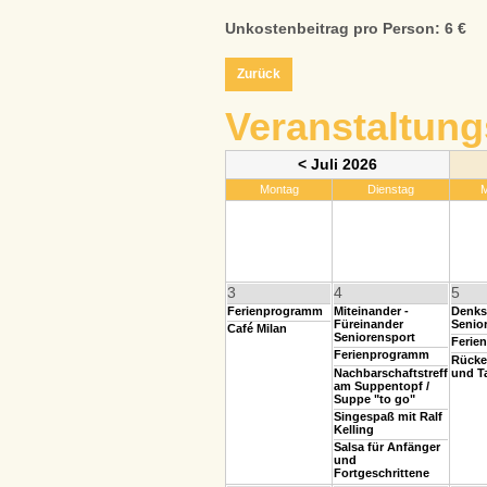
Unkostenbeitrag pro Person: 6 €
Zurück
Veranstaltung
< Juli 2026
Montag
Dienstag
M
3
4
5
Ferienprogramm
Miteinander -
Denks
Füreinander
Senio
Café Milan
Seniorensport
Ferie
Ferienprogramm
Rücke
Nachbarschaftstreff
und T
am Suppentopf /
Suppe "to go"
Singespaß mit Ralf
Kelling
Salsa für Anfänger
und
Fortgeschrittene