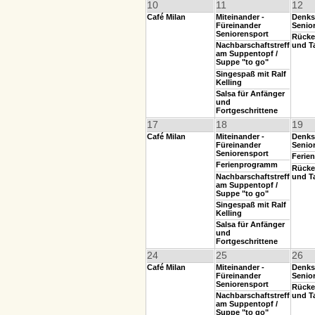
10
11
12
Café Milan
Miteinander -
Denks
Füreinander
Senio
Seniorensport
Rücke
Nachbarschaftstreff
und T
am Suppentopf /
Suppe "to go"
Singespaß mit Ralf
Kelling
Salsa für Anfänger
und
Fortgeschrittene
17
18
19
Café Milan
Miteinander -
Denks
Füreinander
Senio
Seniorensport
Ferie
Ferienprogramm
Rücke
Nachbarschaftstreff
und T
am Suppentopf /
Suppe "to go"
Singespaß mit Ralf
Kelling
Salsa für Anfänger
und
Fortgeschrittene
24
25
26
Café Milan
Miteinander -
Denks
Füreinander
Senio
Seniorensport
Rücke
Nachbarschaftstreff
und T
am Suppentopf /
Suppe "to go"