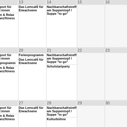
13
14
15
16
port für
Das Lerncafé für
Nachbarschaftstreff
r:innen
Erwachsene
am Suppentopf /
Suppe "to go"
n & Relax
anzfitness
20
21
22
23
port für
Ferienprogramm
Nachbarschaftstreff
r:innen
am Suppentopf /
Das Lerncafé für
Suppe "to go"
nprogramm
Erwachsene
Schulstartparty
n & Relax
anzfitness
27
28
29
30
port für
Das Lerncafé für
Nachbarschaftstreff
r:innen
Erwachsene
am Suppentopf /
Suppe "to go"
n & Relax
anzfitness
Kulturbühne