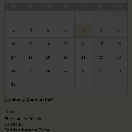
ntag
enstag
ttwoch
nnerstag
eitag
mstag
nntag
Mo
Di
Mi
Do
Fr
Sa
So
1
2
3
4
5
6
7
8
9
10
11
12
13
14
15
16
17
18
19
20
21
22
23
24
25
26
27
28
29
30
31
Links
Ehrenamt in Potsdam
GEWOBA
Potsdam bekennt Farbe