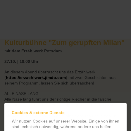
Kulturbühne "Zum gerupften Milan"
mit dem Erzählwerk Potsdam
27.10. | 19.00 Uhr
An diesem Abend überrascht uns das Erzählwerk
(
https://erzaehlwerk.jimdo.com
) mit zwei Geschichten aus
seinem Programm, lassen Sie sich überraschen!
ALLE NASE LANG
Alle Nase lang führt uns der richtige Riecher in die falsche
Richtung , steckt er in fremden Angelegenheiten und schwelgt in
wohligen Gerüchen .
Cookies & externe Dienste
Wir haben unsere Nasen in den Wind gehalten und erzählen
Wir nutzen Cookies auf unserer Website. Einige von ihnen
Geschichten über alles was uns zugeflogen kam.
sind technisch notwendig, während andere uns helfen,
Es erzählen Karin Warnken und Suse Weisse