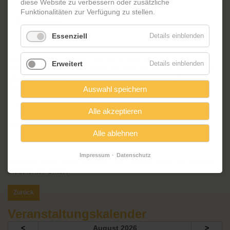
diese Website zu verbessern oder zusätzliche
Funktionalitäten zur Verfügung zu stellen.
Essenziell
Details einblenden
Seien Sie gespannt, kommen Sie zu uns, kommen Sie herein,
Erweitert
Details einblenden
sagen Sie es weiter und freuen Sie sich mit uns auf einen tollen
Abend, bei uns im Wohnzimmer des Schlaatzes, im Friedrich-
Reinsch-Haus, in unserer Kulturreihe „Zum gerupften Milan“.
Auswahl speichern
Alle akzeptieren
*Eintritt und Getränke auf freiwilliger Spendenbasis*
Alle ablehnen
Impressum
Datenschutz
Gefördert durch Mittel aus dem Topf „Soziale Stadt am Schlaatz“/
Stadtkontor GmbH
Zurück
Veranstaltungskalender
<
August 2026
>