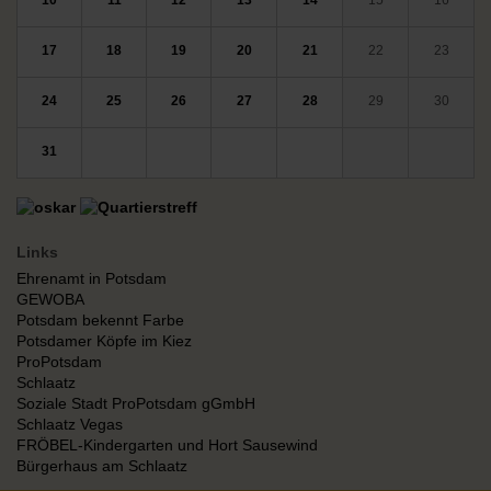
10
11
12
13
14
15
16
17
18
19
20
21
22
23
24
25
26
27
28
29
30
31
Links
Ehrenamt in Potsdam
GEWOBA
Potsdam bekennt Farbe
Potsdamer Köpfe im Kiez
ProPotsdam
Schlaatz
Soziale Stadt ProPotsdam gGmbH
Schlaatz Vegas
FRÖBEL-Kindergarten und Hort Sausewind
Bürgerhaus am Schlaatz