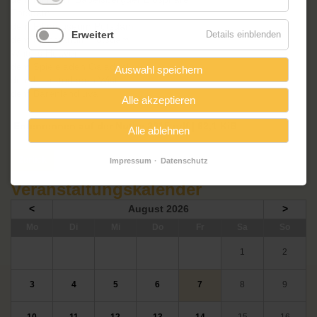
Potsdam
dem Filmmuseum Potsdam
Erweitert
Details einblenden
dem Planetarium Potsdam
Writers Heaven
dem Spieleladen Galadriel
Auswahl speichern
dem Literaturladen Wist
dem Bärenland uva
Alle akzeptieren
Entenrennen auf der Nuthe 2015.pdf
| 62,1 KiB
Alle ablehnen
Zurück
Impressum
Datenschutz
Veranstaltungskalender
<
August 2026
>
ntag
enstag
ttwoch
nnerstag
eitag
mstag
nntag
Mo
Di
Mi
Do
Fr
Sa
So
1
2
3
4
5
6
7
8
9