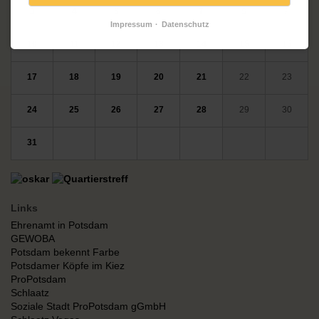
3
4
5
6
7
8
9
Impressum
Datenschutz
10
11
12
13
14
15
16
17
18
19
20
21
22
23
24
25
26
27
28
29
30
31
Links
Ehrenamt in Potsdam
GEWOBA
Potsdam bekennt Farbe
Potsdamer Köpfe im Kiez
ProPotsdam
Schlaatz
Soziale Stadt ProPotsdam gGmbH