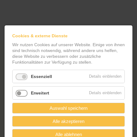
Cookies & externe Dienste
Meet & Move
Wir nutzen Cookies auf unserer Website. Einige von ihnen
sind technisch notwendig, während andere uns helfen,
16.06.2026 | 14 Uhr
diese Website zu verbessern oder zusätzliche
Funktionalitäten zur Verfügung zu stellen.
Milanwiese
Essenziell
Details einblenden
Zurück
Erweitert
Details einblenden
Veranstaltungskalender
Auswahl speichern
<
August 2026
>
ntag
enstag
ttwoch
nnerstag
eitag
mstag
nntag
Mo
Di
Mi
Do
Fr
Sa
So
Alle akzeptieren
1
2
Alle ablehnen