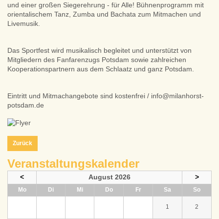
und einer großen Siegerehrung - für Alle! Bühnenprogramm mit
orientalischem Tanz, Zumba und Bachata zum Mitmachen und
Livemusik.
Das Sportfest wird musikalisch begleitet und unterstützt von
Mitgliedern des Fanfarenzugs Potsdam sowie zahlreichen
Kooperationspartnern aus dem Schlaatz und ganz Potsdam.
Eintritt und Mitmachangebote sind kostenfrei / info@milanhorst-
potsdam.de
Zurück
Veranstaltungskalender
<
August 2026
>
ntag
enstag
ttwoch
nnerstag
eitag
mstag
nntag
Mo
Di
Mi
Do
Fr
Sa
So
1
2