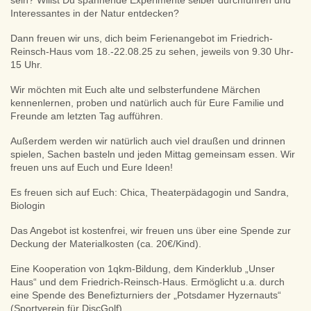
sein? Willst Du spannende Experimente selber durchführen und
Interessantes in der Natur entdecken?
Dann freuen wir uns, dich beim Ferienangebot im Friedrich-
Reinsch-Haus vom 18.-22.08.25 zu sehen, jeweils von 9.30 Uhr-
15 Uhr.
Wir möchten mit Euch alte und selbsterfundene Märchen
kennenlernen, proben und natürlich auch für Eure Familie und
Freunde am letzten Tag aufführen.
Außerdem werden wir natürlich auch viel draußen und drinnen
spielen, Sachen basteln und jeden Mittag gemeinsam essen. Wir
freuen uns auf Euch und Eure Ideen!
Es freuen sich auf Euch: Chica, Theaterpädagogin und Sandra,
Biologin
Das Angebot ist kostenfrei, wir freuen uns über eine Spende zur
Deckung der Materialkosten (ca. 20€/Kind).
Eine Kooperation von 1qkm-Bildung, dem Kinderklub „Unser
Haus“ und dem Friedrich-Reinsch-Haus. Ermöglicht u.a. durch
eine Spende des Benefizturniers der „Potsdamer Hyzernauts“
(Sportverein für DiscGolf).