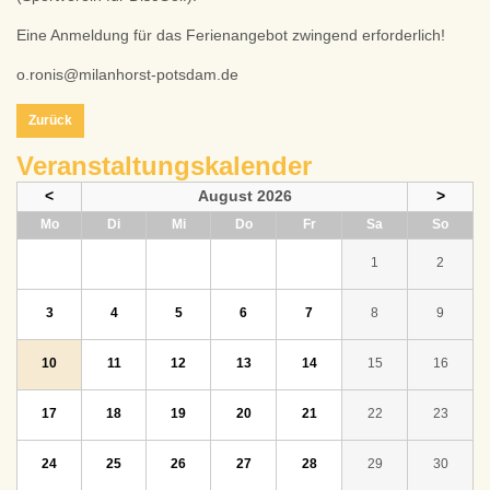
Eine Anmeldung für das Ferienangebot zwingend erforderlich!
o.ronis@milanhorst-potsdam.de
Zurück
Veranstaltungskalender
<
August 2026
>
ntag
enstag
ttwoch
nnerstag
eitag
mstag
nntag
Mo
Di
Mi
Do
Fr
Sa
So
1
2
3
4
5
6
7
8
9
10
11
12
13
14
15
16
17
18
19
20
21
22
23
24
25
26
27
28
29
30