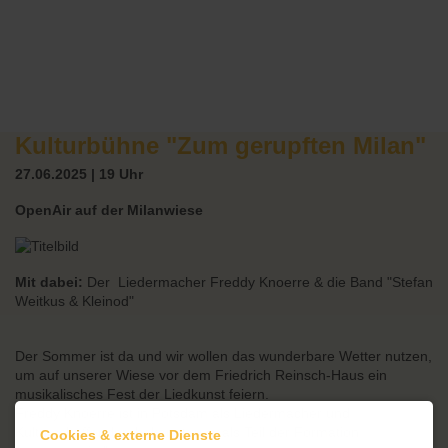
Kulturbühne "Zum gerupften Milan"
27.06.2025 | 19 Uhr
OpenAir auf der Milanwiese
Mit dabei:
Der Liedermacher Freddy Knoerre & die Band "Stefan
Weitkus & Kleinod"
Der Sommer ist da und wir wollen das wunderbare Wetter nutzen,
um auf unserer Wiese vor dem Friedrich Reinsch-Haus ein
musikalisches Fest der Liedkunst feiern.
Freddy Knoerre ist in Potsdam als Liedermacher und
Kulturschaffender bekannt, u.a. als Teil der Formation
Cookies & externe Dienste