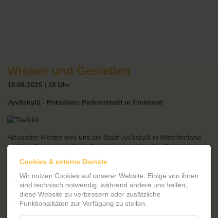
Wissen und Genießen
19.06.2025 | 18 Uhr
Jyväskylä - Potsdams Partnerstadt in Finnland
Alexander Richter wird uns die Stadt Jyväskylä in Mittelfinnland
und ihre Partnerschaft mit Potsdam vorstellen. Um Finnland
ranken sich viele Fragen: Sind die Menschen dort wirklich so
Cookies & externe Dienste
glücklich wie in den bekannten Umfragen? Ist es immer kalt und
dunkel? Hängen in den Küchen Oberschränke ohne Boden? Sind
Wir nutzen Cookies auf unserer Website. Einige von ihnen
Finnen wirklich so schweigsam? Warum sind die meisten
sind technisch notwendig, während andere uns helfen,
finnischen Saunen in Deutschland nicht finnisch? Und kommt der
diese Website zu verbessern oder zusätzliche
Tango nun aus Finnland oder nicht?
Funktionalitäten zur Verfügung zu stellen.