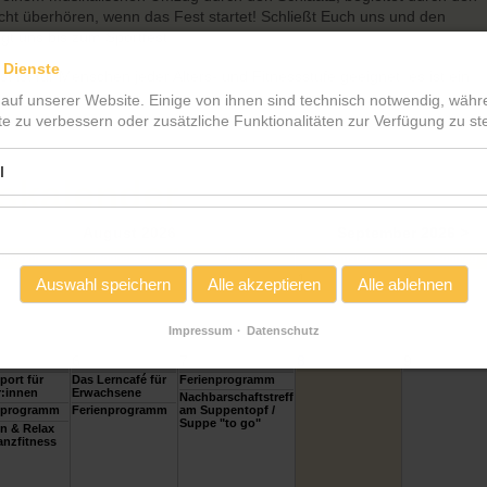
cht überhören, wenn das Fest startet! Schließt Euch uns und den
gt uns bis zum Sportfest!
 Dienste
 ist für Menschen jeder Alters- und Fitnessstufe geeignet, es ist ein
 auf unserer Website. Einige von ihnen sind technisch notwendig, wäh
te zu verbessern oder zusätzliche Funktionalitäten zur Verfügung zu ste
l
skalender
August 2026
September 2026 >
ittwoch
Donnerstag
Freitag
Samstag
Sonntag
1
2
Auswahl speichern
Alle akzeptieren
Alle ablehnen
Impressum
Datenschutz
6
7
8
9
port für
Das Lerncafé für
Ferienprogramm
r:innen
Erwachsene
Nachbarschaftstreff
nprogramm
Ferienprogramm
am Suppentopf /
Suppe "to go"
n & Relax
anzfitness