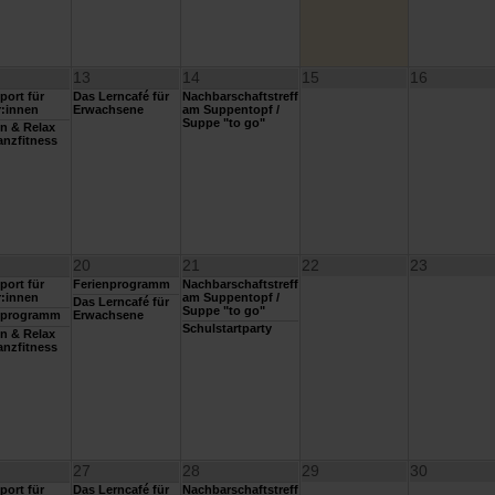
13
14
15
16
port für
Das Lerncafé für
Nachbarschaftstreff
r:innen
Erwachsene
am Suppentopf /
Suppe "to go"
n & Relax
anzfitness
20
21
22
23
port für
Ferienprogramm
Nachbarschaftstreff
r:innen
am Suppentopf /
Das Lerncafé für
Suppe "to go"
nprogramm
Erwachsene
Schulstartparty
n & Relax
anzfitness
27
28
29
30
port für
Das Lerncafé für
Nachbarschaftstreff