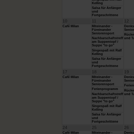
Kelling
Salsa für Anfänger
und
Fortgeschrittene
10
11
12
Café Milan
Miteinander -
Denks
Füreinander
Senio
Seniorensport
Rücke
Nachbarschaftstreff
und T
am Suppentopf /
Suppe "to go"
Singespaß mit Ralf
Kelling
Salsa für Anfänger
und
Fortgeschrittene
17
18
19
Café Milan
Miteinander -
Denks
Füreinander
Senio
Seniorensport
Ferie
Ferienprogramm
Rücke
Nachbarschaftstreff
und T
am Suppentopf /
Suppe "to go"
Singespaß mit Ralf
Kelling
Salsa für Anfänger
und
Fortgeschrittene
24
25
26
Café Milan
Miteinander -
Denks