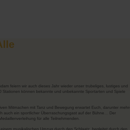
Alle
 feiern wir auch dieses Jahr wieder unser trubeliges, lustiges und
r 20 Stationen können bekannte und unbekannte Sportarten und Spiele
ven Mitmachen mit Tanz und Bewegung erwartet Euch, darunter mehr
ch auch ein sportlicher Überraschungsgast auf der Bühne… Der
edaillenverleihung für alle Teilnehmenden.
t einem musikalischen Umzug durch den Schlaatz, begleitet durch den