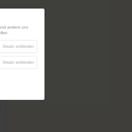
rend andere uns
llen.
Details einblenden
Details einblenden