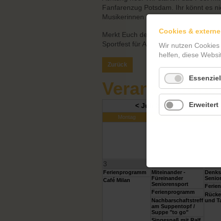
Fanfarenzug Potsdam. Ihr könnt es ni
Musikerinnen und Musikern an und fol
Cookies & externe
Merkt Euch den Termin vor - unser Fest
Sportfest für ALLE!
Wir nutzen Cookies
helfen, diese Websi
Zurück
Essenziel
Veranstaltung
Erweitert
< Juli 2026
Montag
Dienstag
M
3
4
5
Ferienprogramm
Miteinander -
Denks
Füreinander
Senio
Café Milan
Seniorensport
Ferie
Ferienprogramm
Rücke
Nachbarschaftstreff
und T
am Suppentopf /
Suppe "to go"
Singespaß mit Ralf