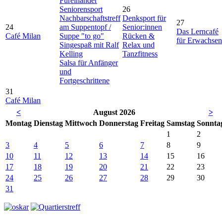
Füreinander
Seniorensport
26
Nachbarschaftstreff
Denksport für
27
24
am Suppentopf /
Senior:innen
Das Lerncafé
Café Milan
Suppe "to go"
Rücken &
für Erwachsen
Singespaß mit Ralf
Relax und
Kelling
Tanzfitness
Salsa für Anfänger
und
Fortgeschrittene
31
Café Milan
<
August 2026
>
Mo
ntag
Di
enstag
Mi
ttwoch
Do
nnerstag
Fr
eitag
Sa
mstag
So
nnta
1
2
3
4
5
6
7
8
9
10
11
12
13
14
15
16
17
18
19
20
21
22
23
24
25
26
27
28
29
30
31