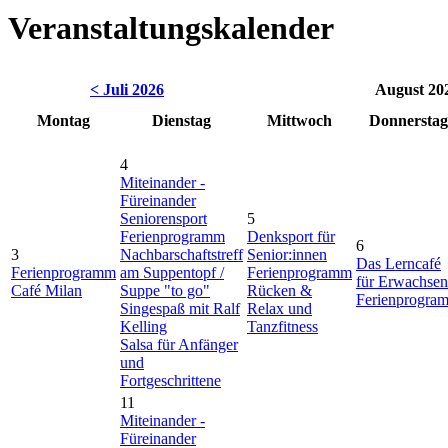
Veranstaltungskalender
< Juli 2026
August 20
Montag
Dienstag
Mittwoch
Donnerstag
4
Miteinander -
Füreinander
Seniorensport
5
Ferienprogramm
Denksport für
6
3
Nachbarschaftstreff
Senior:innen
Das Lerncafé
Ferienprogramm
am Suppentopf /
Ferienprogramm
für Erwachsen
Café Milan
Suppe "to go"
Rücken &
Ferienprogra
Singespaß mit Ralf
Relax und
Kelling
Tanzfitness
Salsa für Anfänger
und
Fortgeschrittene
11
Miteinander -
Füreinander