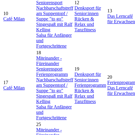
Seniorensport
12
Nachbarschaftstreff
Denksport für
13
10
am Suppentopf /
Senior:innen
Das Lerncafé
Café Milan
Suppe "to go"
Rücken &
für Erwachsen
Singespaß mit Ralf
Relax und
Kelling
Tanzfitness
Salsa für Anfänger
und
Fortgeschrittene
18
Miteinander -
Füreinander
Seniorensport
19
Ferienprogramm
Denksport für
20
Nachbarschaftstreff
Senior:innen
17
Ferienprogra
am Suppentopf /
Ferienprogramm
Café Milan
Das Lerncafé
Suppe "to go"
Rücken &
für Erwachsen
Singespaß mit Ralf
Relax und
Kelling
Tanzfitness
Salsa für Anfänger
und
Fortgeschrittene
25
Miteinander -