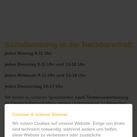
Sozialberatung in der Nachbarschaft
jeden Montag 9-11 Uhr
jeden Dienstag 9-11 Uhr und 13-16 Uhr
jeden Mittwoch 9-11 Uhr und 13-16 Uhr
jeden Donnerstag 14-17 Uhr
Wir bieten zu unseren Sprechzeiten
nach Terminvereinbarung
im Friedrich-Reinsch-Haus unsere Unterstützung zu folgenden
Themen an:
Cookies & externe Dienste
Bürgergeld
Wir nutzen Cookies auf unserer Website. Einige von ihnen
Unterstützung beim Ausfüllen von Anträgen
sind technisch notwendig, während andere uns helfen,
Wohngeld / Kindergeld / Arbeitslosengeld I und II
diese Website zu verbessern oder zusätzliche