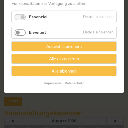
Terminvereinbarung und Internetrecherche zur Terminvergabe
Funktionalitäten zur Verfügung zu stellen.
der Stadtverwaltung
Darlehen Miete und Energie
Weitervermittlung an qualifizierte Beratungsstellen
Essenziell
Details einblenden
Hilfe beim Verstehen und Schreiben von Briefen
Die Beratung kann an einigen Terminen auch in russischer
Erweitert
Details einblenden
Sprache stattfinden.
Auswahl speichern
S P R E C H Z E I T E N
Montag: 9.00-11.00
Alle akzeptieren
Dienstag: 9.00-11.00, 13.00-16.00
Alle ablehnen
Mittwoch: 9.00-11.00, 13.00-16.00
Impressum
Datenschutz
Donnerstag: 14.00-17.00
Zurück
Veranstaltungskalender
<
August 2026
>