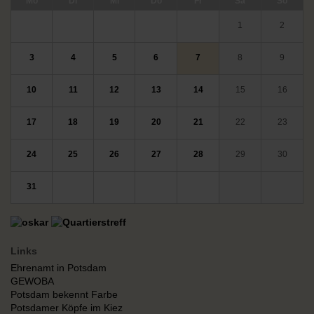
ntag
enstag
ttwoch
nnerstag
eitag
mstag
nntag
Mo
Di
Mi
Do
Fr
Sa
So
1
2
3
4
5
6
7
8
9
10
11
12
13
14
15
16
17
18
19
20
21
22
23
24
25
26
27
28
29
30
31
Links
Ehrenamt in Potsdam
GEWOBA
Potsdam bekennt Farbe
Potsdamer Köpfe im Kiez