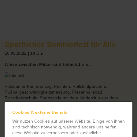
Sportliches Sommerfest für Alle
10.09.2022 | 14 Uhr
Wiese zwischen Milan- und Habichthorst
Potsdamer Fanfarenzug, Fechten, Rollstuhlparcours,
Fußballgeschwindigkeitsmessung, Riesenbällebad,
Einradfahrschule, Sportspiele mit dem Kinderclub aus dem
Schlaatz, Potsdamer Sportakrobaten, Rugby, Großfeldschach,
Discgolf mit dem Hyzernauts, Bogenschießen, Tischtennis,
Cookies & externe Dienste
Riesenmühlespiel, Boule, Fabrik-Workshop zeitgenössischer
Wir nutzen Cookies auf unserer Website. Einige von ihnen
Tanz, Mitmach- und Infostand von Chill Out, Bühnenprogramm
sind technisch notwendig, während andere uns helfen,
mit Livemusik!
diese Website zu verbessern oder zusätzliche