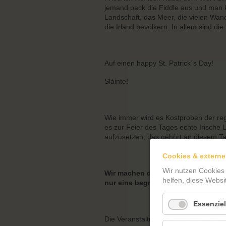
jemand pack die Fiddle aus und man k
Landschaft, das Meer, die vielen Wan
die Irland bevölkern. In allem sind d
Auf einen happy St. Patrick´s Day!
Sláinte!
Wie immer wird es Kostproben der re
es zur Feier des Tages echte Irische
aufzusetzen, das gehört an diesem Ta
Cookies & externe
Wir nutzen Cookies
Wir machen die Veranstaltung unte
helfen, diese Websi
nur eine begrenzte Platzkapazität 
Essenziel
Die Veranstaltung ist kostenfrei, über