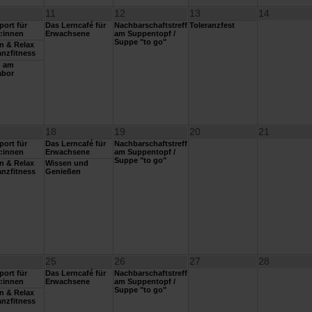
11
12
13
14
ort für
Das Lerncafé für
Nachbarschaftstreff
Toleranzfest
:innen
Erwachsene
am Suppentopf /
Suppe "to go"
n & Relax
nzfitness
n am
abor
18
19
20
21
ort für
Das Lerncafé für
Nachbarschaftstreff
:innen
Erwachsene
am Suppentopf /
Suppe "to go"
n & Relax
Wissen und
nzfitness
Genießen
25
26
27
28
ort für
Das Lerncafé für
Nachbarschaftstreff
:innen
Erwachsene
am Suppentopf /
Suppe "to go"
n & Relax
nzfitness