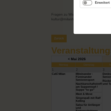
Erweitert
Fragen zu Wissen und Genießen, bean
kultur@milanhorst-potsdam.de
Zurück
Veranstaltung
< Mai 2026
Montag
Dienstag
M
1
2
3
Café Milan
Miteinander -
Denksp
Füreinander
Senior
Seniorensport
Rücke
Nachbarschaftstreff
und Ta
am Suppentopf /
Suppe "to go"
Meet & Move
Singespaß mit Ralf
Kelling
Salsa für Anfänger
und
Fortgeschrittene