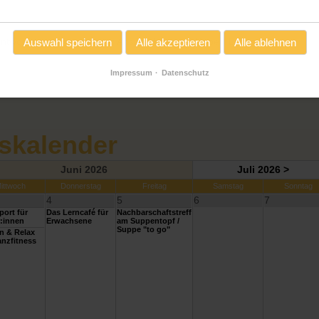
twortet Euch gern unser Ansprechpartner Robert Lucas unter
Auswahl speichern
Alle akzeptieren
Alle ablehnen
Impressum
Datenschutz
skalender
Juni 2026
Juli 2026 >
ittwoch
Donnerstag
Freitag
Samstag
Sonntag
4
5
6
7
ort für
Das Lerncafé für
Nachbarschaftstreff
:innen
Erwachsene
am Suppentopf /
Suppe "to go"
n & Relax
nzfitness