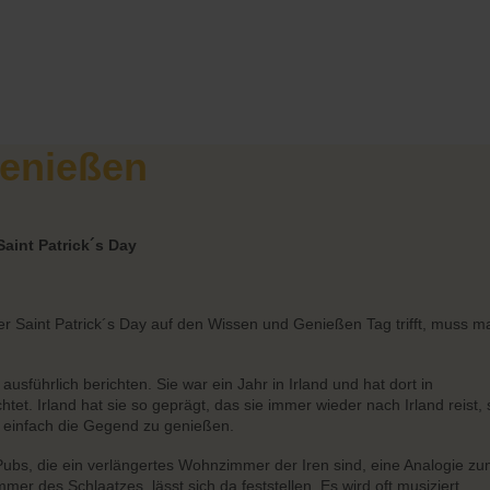
enießen
Saint Patrick´s Day
r Saint Patrick´s Day auf den Wissen und Genießen Tag trifft, muss m
usführlich berichten. Sie war ein Jahr in Irland und hat dort in
et. Irland hat sie so geprägt, das sie immer wieder nach Irland reist, 
 einfach die Gegend zu genießen.
n Pubs, die ein verlängertes Wohnzimmer der Iren sind, eine Analogie z
r des Schlaatzes, lässt sich da feststellen. Es wird oft musiziert,