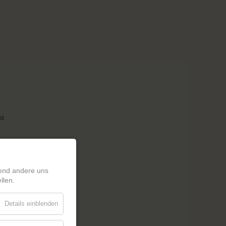
bt
rend andere uns
ir
llen.
Details einblenden