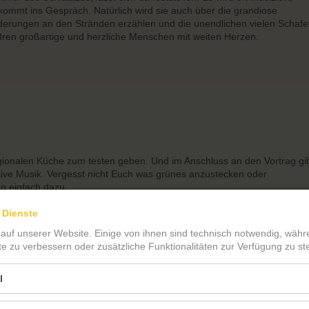
ommt ins Gespräch. Natürlich wird sie auch über die grandiose
derungen an den Stränden erzählen und die unendlichen vielen Schafe
ie Iren großartige und herzliche Menschen mit weiten Herzen.
gionalen Küche zum testen geben. Und im Anschluss an den Vortrag gi
 Live Musik. Vergesst nicht Euch was grünes anzustecken oder
g einfach dazu.
 Dienste
 auf unserer Website. Einige von ihnen sind technisch notwendig, wäh
r 2G Bedingungen und bitten darum sich vorher anzumelden, da w
te zu verbessern oder zusätzliche Funktionalitäten zur Verfügung zu ste
haben.
l
 eine kleine Spende freuen wir uns wie immer sehr.