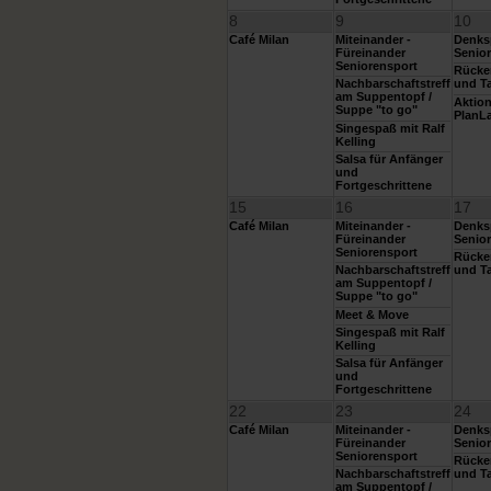
8
9
10
Café Milan
Miteinander -
Denksp
Füreinander
Senior
Seniorensport
Rücke
Nachbarschaftstreff
und Ta
am Suppentopf /
Aktio
Suppe "to go"
PlanL
Singespaß mit Ralf
Kelling
Salsa für Anfänger
und
Fortgeschrittene
15
16
17
Café Milan
Miteinander -
Denksp
Füreinander
Senior
Seniorensport
Rücke
Nachbarschaftstreff
und Ta
am Suppentopf /
Suppe "to go"
Meet & Move
Singespaß mit Ralf
Kelling
Salsa für Anfänger
und
Fortgeschrittene
22
23
24
Café Milan
Miteinander -
Denksp
Füreinander
Senior
Seniorensport
Rücke
Nachbarschaftstreff
und Ta
am Suppentopf /