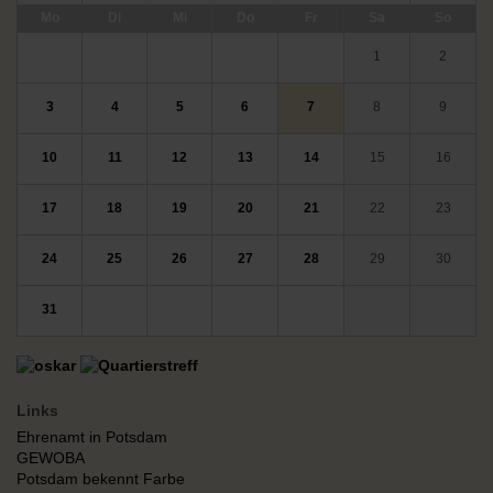
ntag
enstag
ttwoch
nnerstag
eitag
mstag
nntag
Mo
Di
Mi
Do
Fr
Sa
So
1
2
3
4
5
6
7
8
9
10
11
12
13
14
15
16
17
18
19
20
21
22
23
24
25
26
27
28
29
30
31
Links
Ehrenamt in Potsdam
GEWOBA
Potsdam bekennt Farbe