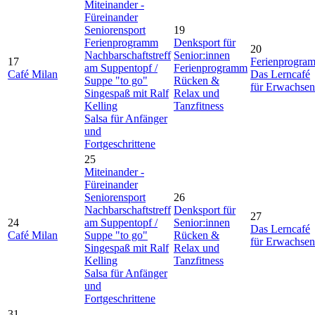
Miteinander -
Füreinander
Seniorensport
19
Ferienprogramm
Denksport für
20
Nachbarschaftstreff
Senior:innen
17
Ferienprogra
am Suppentopf /
Ferienprogramm
Café Milan
Das Lerncafé
Suppe "to go"
Rücken &
für Erwachsen
Singespaß mit Ralf
Relax und
Kelling
Tanzfitness
Salsa für Anfänger
und
Fortgeschrittene
25
Miteinander -
Füreinander
Seniorensport
26
Nachbarschaftstreff
Denksport für
27
24
am Suppentopf /
Senior:innen
Das Lerncafé
Café Milan
Suppe "to go"
Rücken &
für Erwachsen
Singespaß mit Ralf
Relax und
Kelling
Tanzfitness
Salsa für Anfänger
und
Fortgeschrittene
31