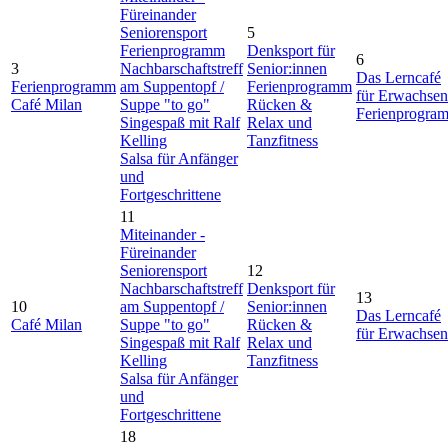
Füreinander
Seniorensport
5
Ferienprogramm
Denksport für
6
3
Nachbarschaftstreff
Senior:innen
Das Lerncafé
Ferienprogramm
am Suppentopf /
Ferienprogramm
für Erwachsen
Café Milan
Suppe "to go"
Rücken &
Ferienprogra
Singespaß mit Ralf
Relax und
Kelling
Tanzfitness
Salsa für Anfänger
und
Fortgeschrittene
11
Miteinander -
Füreinander
Seniorensport
12
Nachbarschaftstreff
Denksport für
13
10
am Suppentopf /
Senior:innen
Das Lerncafé
Café Milan
Suppe "to go"
Rücken &
für Erwachsen
Singespaß mit Ralf
Relax und
Kelling
Tanzfitness
Salsa für Anfänger
und
Fortgeschrittene
18