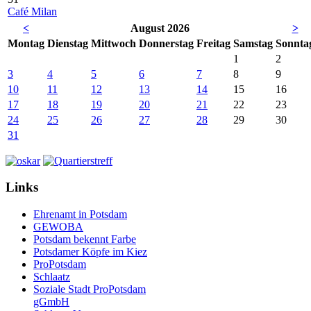
Café Milan
<
August 2026
>
Mo
ntag
Di
enstag
Mi
ttwoch
Do
nnerstag
Fr
eitag
Sa
mstag
So
nnta
1
2
3
4
5
6
7
8
9
10
11
12
13
14
15
16
17
18
19
20
21
22
23
24
25
26
27
28
29
30
31
Links
Ehrenamt in Potsdam
GEWOBA
Potsdam bekennt Farbe
Potsdamer Köpfe im Kiez
ProPotsdam
Schlaatz
Soziale Stadt ProPotsdam
gGmbH