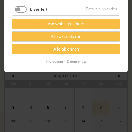
Wir freuen uns sehr auf Ihr Kommen!
Erweitert
Details einblenden
Ansprechpartnerin ist:
Martina Wilczynski
Auswahl speichern
buergerclub@friedrich-reinsch-haus.de
Alle akzeptieren
015255186080
Alle ablehnen
Zurück
Impressum
Datenschutz
Veranstaltungskalender
<
August 2026
>
ntag
enstag
ttwoch
nnerstag
eitag
mstag
nntag
Mo
Di
Mi
Do
Fr
Sa
So
1
2
3
4
5
6
7
8
9
10
11
12
13
14
15
16