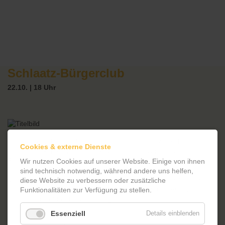
Schlaatz-Bürgerclub
22.10. | 18 Uhr
Der Schlaatz-Bürgerclub trifft sich im Friedrich-Reinsch-Haus im
Cookies & externe Dienste
Milanhorst 9. Experten und Aktive aus ganz verschiedenen
Bereichen des Stadtteils und der Stadt Potsdam sind zu Besuch,
Wir nutzen Cookies auf unserer Website. Einige von ihnen
berichten von Ihren Interessen und stehen für Fragen bereit.
sind technisch notwendig, während andere uns helfen,
Menschen aus der Nachbarschaft sind eingeladen, mit uns diese
diese Website zu verbessern oder zusätzliche
Stunden zu verbringen und sich an Diskussion und Austausch
Funktionalitäten zur Verfügung zu stellen.
über unseren Stadtteil zu beteiligen.
Essenziell
Details einblenden