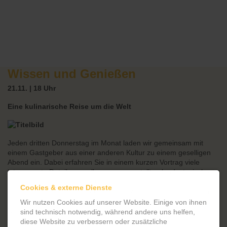
Wissen und Genießen
21.11. | 18 Uhr
Eine kulinarische Reise um die Welt
Jeden dritten Donnerstag im Monat laden wir gemeinsam mit
einem Gastgeber aus einer anderen Kultur zu einem geselligen
Abend ein. Dabei erfahren Sie in einem kurzen Vortrag viele
interessante Details, vor allem zur vorgestellten landestypischen
Küche und zum kulturellen und gesellschaftlichen Leben des
Cookies & externe Dienste
Herkunftslandes unseres Gastgebers. Anschließend gibt es ein
kleines Buffet, das hoffentlich Appetit auf mehr macht und zum
Wir nutzen Cookies auf unserer Website. Einige von ihnen
Nachkochen anregt.
sind technisch notwendig, während andere uns helfen,
diese Website zu verbessern oder zusätzliche