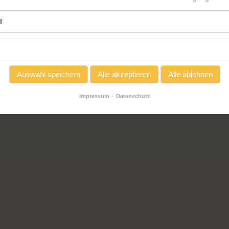
l
enießen: Wein
Auswahl speichern
Alle akzeptieren
Alle ablehnen
Impressum
Datenschutz