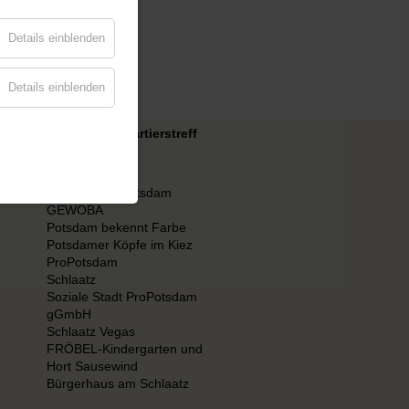
Details einblenden
Details einblenden
Links
Ehrenamt in Potsdam
GEWOBA
Potsdam bekennt Farbe
Potsdamer Köpfe im Kiez
ProPotsdam
Schlaatz
Soziale Stadt ProPotsdam
gGmbH
Schlaatz Vegas
FRÖBEL-Kindergarten und
Hort Sausewind
Bürgerhaus am Schlaatz