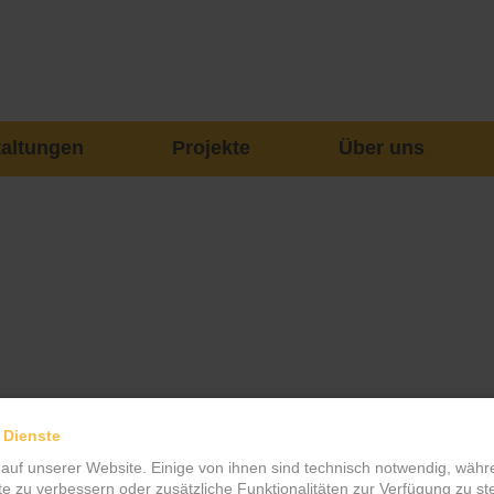
taltungen
Projekte
Über uns
 Dienste
 auf unserer Website. Einige von ihnen sind technisch notwendig, wäh
te zu verbessern oder zusätzliche Funktionalitäten zur Verfügung zu ste