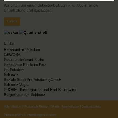
Wir bitten um einen Unkostenbeitrag i.H. v. 7,00 € für die
Unterhaltung und das Essen.
Zurück
Links
Ehrenamt in Potsdam
GEWOBA
Potsdam bekennt Farbe
Potsdamer Köpfe im Kiez
ProPotsdam
Schlaatz
Soziale Stadt ProPotsdam gGmbH
Schlaatz Vegas
FRÖBEL-Kindergarten und Hort Sausewind
Bürgerhaus am Schlaatz
Alle Inhalte ©
Friedrich Reinsch Haus
|
Impressum
|
Datenschutz
Privatsphäre-Einstellungen ändern