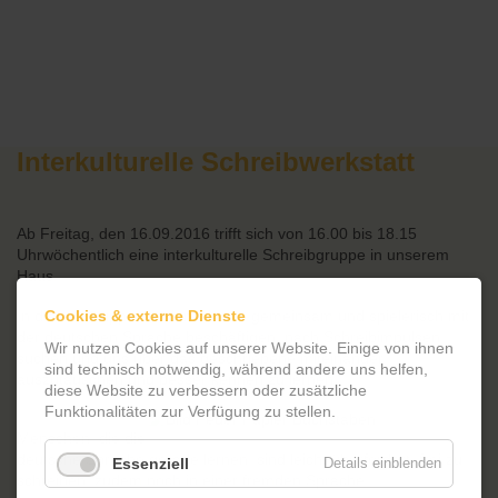
Interkulturelle Schreibwerkstatt
Ab Freitag, den 16.09.2016 trifft sich von 16.00 bis 18.15
Uhrwöchentlich eine interkulturelle Schreibgruppe in unserem
Haus.
Cookies & externe Dienste
In dieser Gruppe werden wir uns gemeinsam und spielerisch mit
der deutschen Sprache beschäftigen, nach Schreibimpulsen
Wir nutzen Cookies auf unserer Website. Einige von ihnen
suchen und uns über das geschriebene miteinander
sind technisch notwendig, während andere uns helfen,
auszutauschen und besser kennen zu lernen.
diese Website zu verbessern oder zusätzliche
Funktionalitäten zur Verfügung zu stellen.
Menschen, die die
deutsche Sprache gerade lernen, sind leicht überfordert, frei zu
Essenziell
Details einblenden
schreiben, zudem noch in einer fremden Sprache.