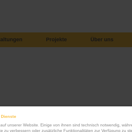
taltungen
Projekte
Über uns
 Dienste
 auf unserer Website. Einige von ihnen sind technisch notwendig, wäh
te zu verbessern oder zusätzliche Funktionalitäten zur Verfügung zu ste