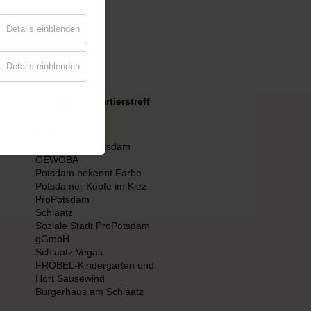
Details einblenden
Details einblenden
Links
Ehrenamt in Potsdam
GEWOBA
Potsdam bekennt Farbe
Potsdamer Köpfe im Kiez
ProPotsdam
Schlaatz
Soziale Stadt ProPotsdam
gGmbH
Schlaatz Vegas
FRÖBEL-Kindergarten und
Hort Sausewind
Bürgerhaus am Schlaatz