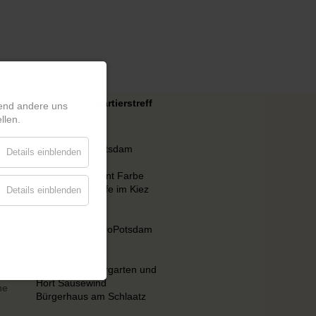
rend andere uns
llen.
Links
Ehrenamt in Potsdam
Details einblenden
GEWOBA
Potsdam bekennt Farbe
Potsdamer Köpfe im Kiez
Details einblenden
ProPotsdam
Schlaatz
Soziale Stadt ProPotsdam
gGmbH
Schlaatz Vegas
FRÖBEL-Kindergarten und
Hort Sausewind
ne
Bürgerhaus am Schlaatz